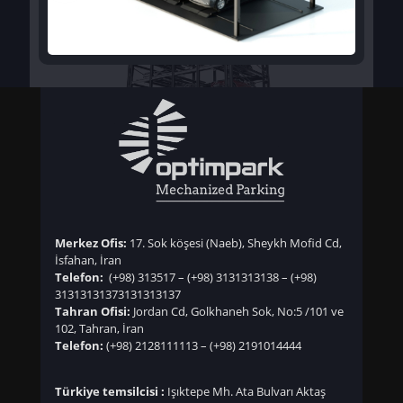
Merkez Ofis:
17. Sok köşesi (Naeb), Sheykh Mofid Cd,
İsfahan, İran
Telefon:
(+98) 313517
–
(+98) 3131313138
–
(+98)
3131313137
3131313137
Tahran Ofisi:
Jordan Cd, Golkhaneh Sok, No:5 /101 ve
102, Tahran, İran
Telefon:
(+98) 2128111113
–
(+98) 2191014444
Türkiye temsilcisi :
Işıktepe Mh. Ata Bulvarı Aktaş