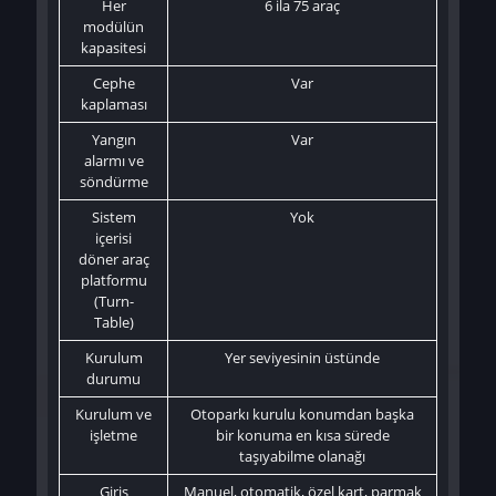
Her
6 ila 75 araç
modülün
kapasitesi
Cephe
Var
kaplaması
Yangın
Var
alarmı ve
söndürme
Sistem
Yok
içerisi
döner araç
platformu
(Turn-
Table)
Kurulum
Yer seviyesinin üstünde
durumu
Kurulum ve
Otoparkı kurulu konumdan başka
işletme
bir konuma en kısa sürede
taşıyabilme olanağı
Giriş
Manuel, otomatik, özel kart, parmak