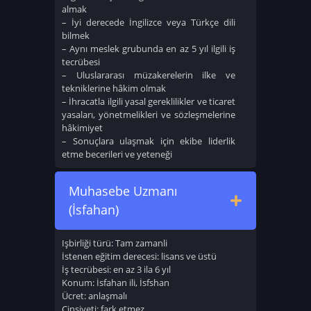
almak
– İyi derecede İngilizce veya Türkçe dili
bilmek
– Aynı meslek grubunda en az 5 yıl ilgili iş
tecrübesi
– Uluslararası müzakerelerin ilke ve
tekniklerine hâkim olmak
– İhracatla ilgili yasal gereklilikler ve ticaret
yasaları, yönetmelikleri ve sözleşmelerine
hâkimiyet
– Sonuçlara ulaşmak için ekibe liderlik
etme becerileri ve yeteneği
Muhasebe Uzmanı
(İsfahan)
Işbirliği türü: Tam zamanli
İstenen eğitim derecesi: lisans ve üstü
İş tecrübesi: en az 3 ila 6 yıl
Konum: İsfahan ili, İsfshan
Ücret: anlaşmalı
Cinsiyeti: fark etmez