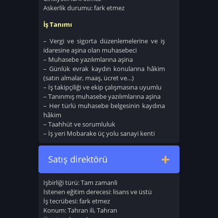
Askerlik durumu: fark etmez
İş Tanımı
– Vergi ve sigorta düzenlemelerine ve iş
idaresine aşina olan muhasebeci
– Muhasebe yazılımlarına aşina
– Günlük evrak kaydın konularına hâkim
(satın almalar, maaş, ücret ve…)
– İş takipçiliği ve ekip çalışmasına uyumlu
– Tanınmış muhasebe yazılımlarına aşina
– Her türlü muhasebe belgesinin kaydına
hâkim
– Taahhüt ve sorumluluk
– İş yeri Mobarake üç yolu sanayi kenti
Satış direktörü
Işbirliği türü: Tam zamanli
İstenen eğitim derecesi: lisans ve üstü
İş tecrübesi: fark etmez
Konum: Tahran ili, Tahran