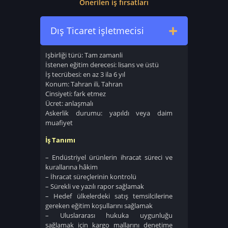
Önerilen iş fırsatları
Dış Ticaret işletmecisi
Işbirliği türü: Tam zamanli
İstenen eğitim derecesi: lisans ve üstü
İş tecrübesi: en az 3 ila 6 yıl
Konum: Tahran ili, Tahran
Cinsiyeti: fark etmez
Ücret: anlaşmalı
Askerlik durumu: yapıldı veya daim
muafiyet
İş Tanımı
– Endüstriyel ürünlerin ihracat süreci ve
kurallarına hâkim
– İhracat süreçlerinin kontrolü
– Sürekli ve yazılı rapor sağlamak
– Hedef ülkelerdeki satış temsilcilerine
gereken eğitim koşullarını sağlamak
– Uluslararası hukuka uygunluğu
sağlamak için kargo mallarını denetime