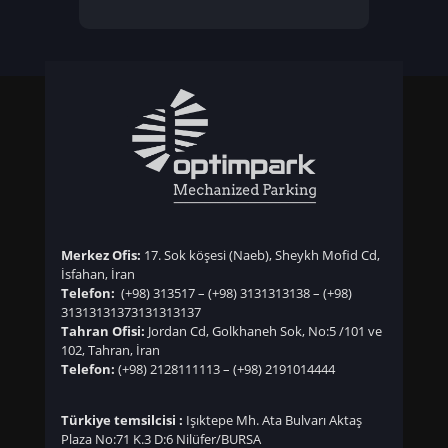
Merkez Ofis:
17. Sok köşesi (Naeb), Sheykh Mofid Cd,
İsfahan, İran
Telefon:
(+98) 313517
–
(+98) 3131313138
–
(+98)
3131313137
3131313137
Tahran Ofisi:
Jordan Cd, Golkhaneh Sok, No:5 /101 ve
102, Tahran, İran
Telefon:
(+98) 2128111113
–
(+98) 2191014444
Türkiye temsilcisi :
Işıktepe Mh. Ata Bulvarı Aktaş
Plaza No:71 K.3 D:6 Nilüfer/BURSA