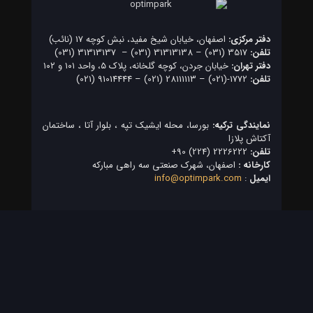
دفتر مرکزی:
اصفهان، خیابان شیخ مفید، نبش کوچه 17 (نائب)
تلفن:
3517 (031)
–
31313138 (031)
–
31313137 (031)
دفتر تهران:
خیابان جردن، کوچه گلخانه، پلاک ۵، واحد ۱۰۱ و ۱۰۲
تلفن:
1772-(021)
–
28111113 (021)
–
91014444 (021)
نمایندگی ترکیه:
بورسا، محله ایشیک تپه ، بلوار آتا ، ساختمان
آکتاش پلازا
تلفن:
2226222 (224) 90+
کارخانه :
اصفهان، شهرک صنعتی سه راهی مبارکه
ایمیل
:
info@optimpark.com