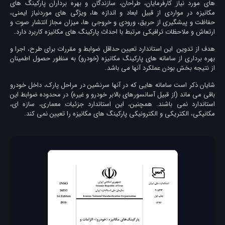
های مورد نياز كارفرمايان، طراحان، سازندگان و بهره برداران پاركينگ های
مكانيزه در مواردی از قبيل ابعاد و اندازه ها، ويژگی های موردنياز ايمنی،
حفاظت و پيشگيری از حريق، ورودی و خروجی ها، ميزان مجاز انتشار صوت و
ارتعاش و ملاحظات ترافيكی مرتبط با احداث پاركينگ های مكانيزه كاربرد دارد.
هدف از تدوين اين استاندارد تعيين حداقل ضوابط و مقررات براى طرح، اجرا و
بهره بردارى از سامانه هاى پاركينگ مكانيزه (خودرو) به منظور حصول اطمينان
از نتيجه بخش بودن عملكرد آنها می باشد.
شايان ذكر است سامانه هايی كه در آنها سرنشين در مراحل پارك، داخل خودرو
باقی می ماند (از قبيل آسانسورهاى بالابر خودرو و غيره) در محدوده ضوابط اين
استاندارد نمی باشند. همچنین، اين استاندارد جزئيات معماری، سازه ای،
مكانيكی، الكتريكی و الكترونيكی پاركينگ های مكانيزه را تعيين نمی كند.