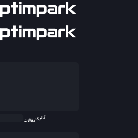
گالری
مقالات