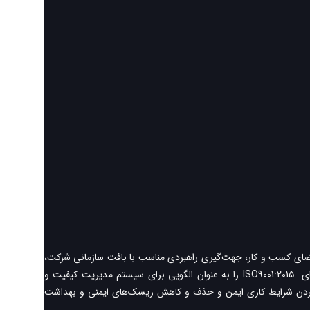
 فضای کسب و کار، جهت‌گیری راهبردی مناسب با بافت سازمانی شرکت،
ترویج تفکر مبتنی بر ریسک و رویکرد فرآیندی و دست‌یابی به نتایج مورد انتظار از سیستم مدیریت یکپارچه، ضمن رعایت الزامات قانونی و مقرراتی، استانداردهای ISO9001:2015 را به عنوان الگویی برای سیستم مدیریت کیفیت و
 انتخاب نموده و با تعهد به فراهم کردن شرایط کاری ایمن و حذف و کاهش ریسک‌های ایمنی و بهداشت