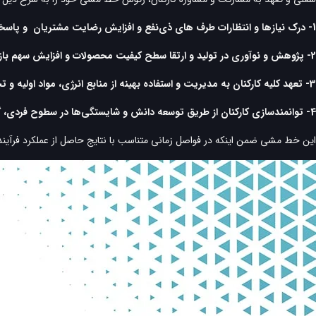
1- درک نیازها و انتظارات طرف های ذی‌نفع و افزایش رضایت مشتریان و پاسخگویی به شکایات آن‌ها
2- پژوهش و نوآوری در تولید و ارتقا سطح کیفیت محصولات و افزایش سهم بازار
3- تعهد کلیه کارکنان به مدیریت و استفاده بهینه از منابع انرژی، مواد اولیه و تجهیزات، کنترل و کاهش مخاطره‌های بهداشتی، حوادث ایمنی و آلودگی‌های زیست محیطی
4- توانمند‌سازي كاركنان از طريق توسعه دانش و شايستگي‌ها در سطوح فردي، گروهي و سازماني به منظور افزايش بهره‌وري منابع‌انساني
این خط مشی ضمن اینکه در فواصل زمانی متناسب با نتایج حاصل از عملکرد فرآینده